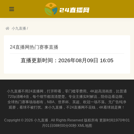
小九直播
/
24直播网热门赛事直播
直播更新时间：2026年08月09日 16:05
小九直播不用24直播网，打开即看，零门槛零费用。4K超高清画质，比普通
720p清晰4倍，每个细节都清清楚楚。专业主播实时解说，陪你边看边聊。
全球热门赛事场场都有，NBA、世界杯、英超、欧冠一场不落。无广告纯净
观赛，看球不被打扰。来小九直播，不24直播网不花钱，4K看球就是爽！
Copyright ©
2026 小九直播 . All Rights Reserved 版权所有 更新时间1970年01
月01日08时00分00秒
XML地图